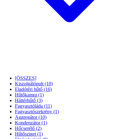
[ÖSSZES]
Kiszolgálópult
(10)
Eladótéri hűtő
(16)
Hűtőkamra
(1)
Háttérhűtő
(3)
Fagyasztóláda
(11)
Fagyasztószekrény
(1)
Aggregátor
(10)
Kondenzátor
(1)
Hőcserélő
(2)
Hűtősziget
(1)