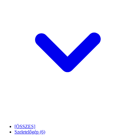
[ÖSSZES]
Szeletelőgép
(6)