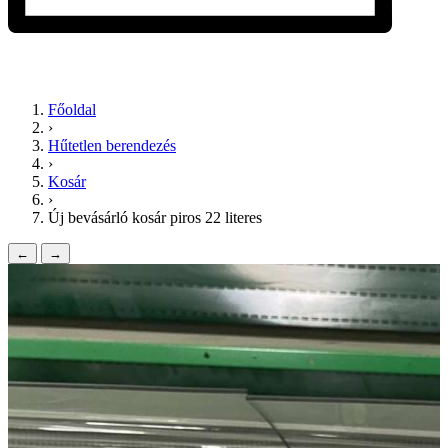
Főoldal
›
Hűtetlen berendezés
›
Kosár
›
Új bevásárló kosár piros 22 literes
←
→