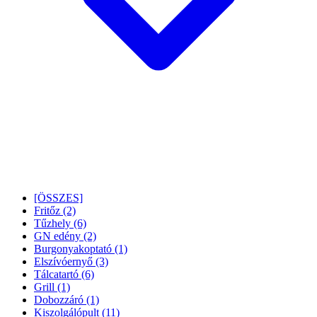
[ÖSSZES]
Fritőz
(2)
Tűzhely
(6)
GN edény
(2)
Burgonyakoptató
(1)
Elszívóernyő
(3)
Tálcatartó
(6)
Grill
(1)
Dobozzáró
(1)
Kiszolgálópult
(11)