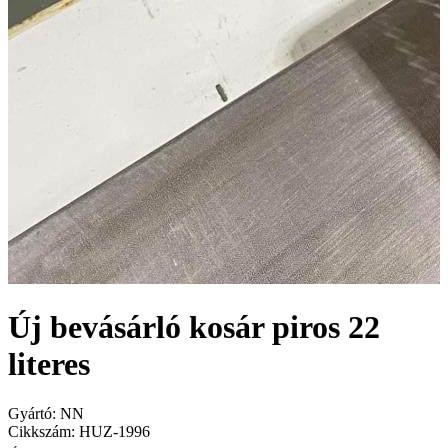
Új bevásárló kosár piros 22
literes
Gyártó:
NN
Cikkszám:
HUZ-1996