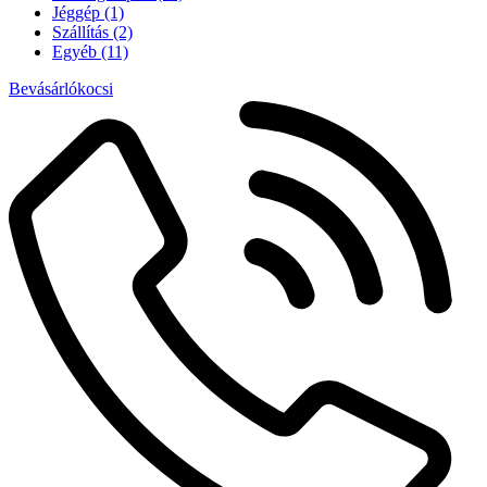
Jéggép
(1)
Szállítás
(2)
Egyéb
(11)
Bevásárlókocsi