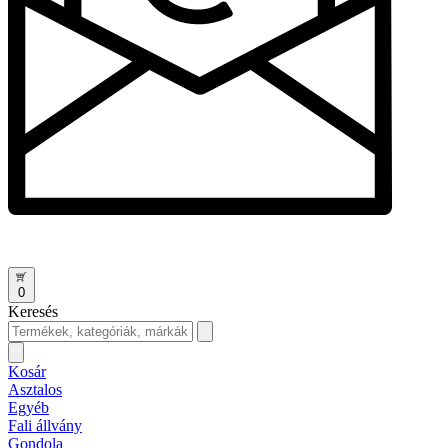
0
Keresés
Kosár
Asztalos
Egyéb
Fali állvány
Gondola