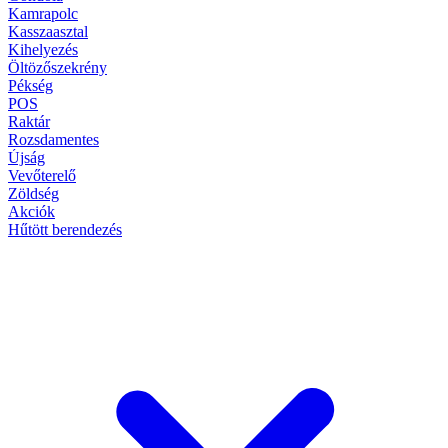
Kamrapolc
Kasszaasztal
Kihelyezés
Öltözőszekrény
Pékség
POS
Raktár
Rozsdamentes
Újság
Vevőterelő
Zöldség
Akciók
Hűtött berendezés