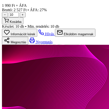
1 990 Ft + ÁFA
Bruttó: 2 527 Ft
•
ÁFA: 27%
−
+
Kosárba
Készlet:
10 db
•
Min. rendelés:
10 db
Hívás
Információt kérek
Elküldöm magamnak
Nyomtatás
Megosztás