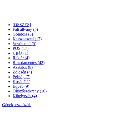
[ÖSSZES]
Fali állvány
(5)
Gondola
(3)
Kasszaasztal
(17)
Vevőterelő
(5)
POS
(17)
Újság
(1)
Raktár
(4)
Rozsdamentes
(42)
Asztalos
(8)
Zöldség
(4)
Pékség
(7)
Kosár
(11)
Egyéb
(9)
Öltözőszekrény
(10)
Kihelyezés
(4)
Gépek, eszközök