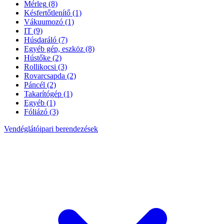
Mérleg
(8)
Késfertőtlenítő
(1)
Vákuumozó
(1)
IT
(9)
Húsdaráló
(7)
Egyéb gép, eszköz
(8)
Hústőke
(2)
Rollikocsi
(3)
Rovarcsapda
(2)
Páncél
(2)
Takarítógép
(1)
Egyéb
(1)
Fóliázó
(3)
Vendéglátóipari berendezések