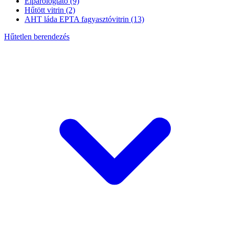
Elpárologtató
(9)
Hűtött vitrin
(2)
AHT láda EPTA fagyasztóvitrin
(13)
Hűtetlen berendezés