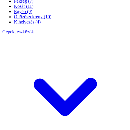
Pékség
(7)
Kosár
(11)
Egyéb
(9)
Öltözőszekrény
(10)
Kihelyezés
(4)
Gépek, eszközök