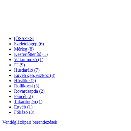
[ÖSSZES]
Szeletelőgép
(6)
Mérleg
(8)
Késfertőtlenítő
(1)
Vákuumozó
(1)
IT
(9)
Húsdaráló
(7)
Egyéb gép, eszköz
(8)
Hústőke
(2)
Rollikocsi
(3)
Rovarcsapda
(2)
Páncél
(2)
Takarítógép
(1)
Egyéb
(1)
Fóliázó
(3)
Vendéglátóipari berendezések