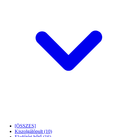
[ÖSSZES]
Kiszolgálópult
(10)
Eladótéri hűtő
(16)