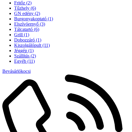
Fritőz
(2)
Tűzhely
(6)
GN edény
(2)
Burgonyakoptató
(1)
Elszívóernyő
(3)
Tálcatartó
(6)
Grill
(1)
Dobozzáró
(1)
Kiszolgálópult
(11)
Jéggép
(1)
Szállítás
(2)
Egyéb
(11)
Bevásárlókocsi