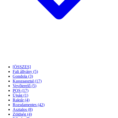
[ÖSSZES]
Fali állvány
(5)
Gondola
(3)
Kasszaasztal
(17)
Vevőterelő
(5)
POS
(17)
Újság
(1)
Raktár
(4)
Rozsdamentes
(42)
Asztalos
(8)
Zöldség
(4)