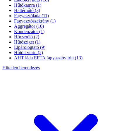
Hűtőkamra
(1)
Háttérhűtő
(3)
Fagyasztóláda
(11)
Fagyasztószekrény
(1)
Aggregátor
(10)
Kondenzátor
(1)
Hőcserélő
(2)
Hűtősziget
(1)
Elpárologtató
(9)
Hűtött vitrin
(2)
AHT láda EPTA fagyasztóvitrin
(13)
Hűtetlen berendezés