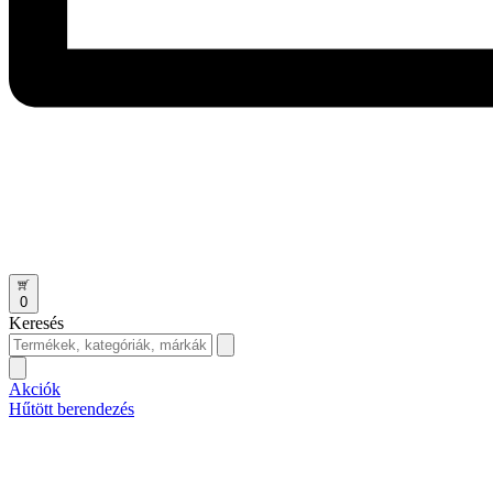
0
Keresés
Akciók
Hűtött berendezés