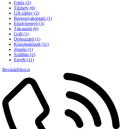
Fritőz
(2)
Tűzhely
(6)
GN edény
(2)
Burgonyakoptató
(1)
Elszívóernyő
(3)
Tálcatartó
(6)
Grill
(1)
Dobozzáró
(1)
Kiszolgálópult
(11)
Jéggép
(1)
Szállítás
(2)
Egyéb
(11)
Bevásárlókocsi