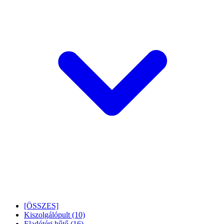
[ÖSSZES]
Kiszolgálópult
(10)
Eladótéri hűtő
(16)