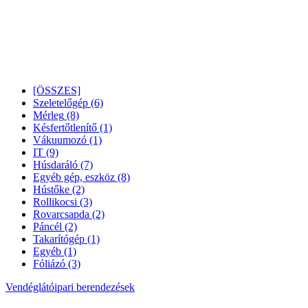
[ÖSSZES]
Szeletelőgép
(6)
Mérleg
(8)
Késfertőtlenítő
(1)
Vákuumozó
(1)
IT
(9)
Húsdaráló
(7)
Egyéb gép, eszköz
(8)
Hústőke
(2)
Rollikocsi
(3)
Rovarcsapda
(2)
Páncél
(2)
Takarítógép
(1)
Egyéb
(1)
Fóliázó
(3)
Vendéglátóipari berendezések