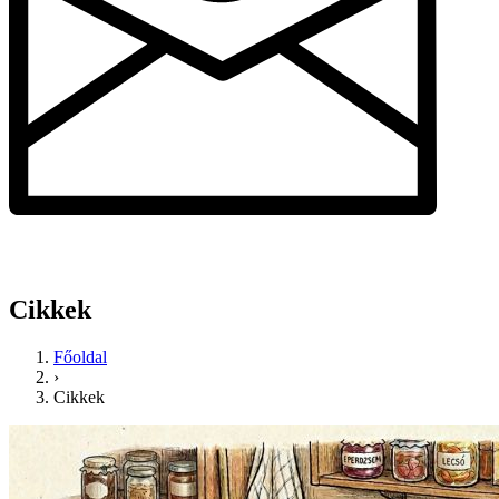
Cikkek
Főoldal
›
Cikkek