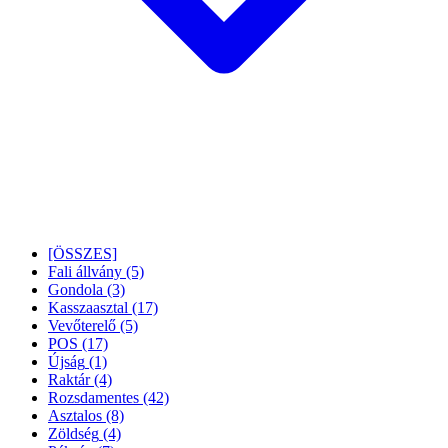
[ÖSSZES]
Fali állvány
(5)
Gondola
(3)
Kasszaasztal
(17)
Vevőterelő
(5)
POS
(17)
Újság
(1)
Raktár
(4)
Rozsdamentes
(42)
Asztalos
(8)
Zöldség
(4)