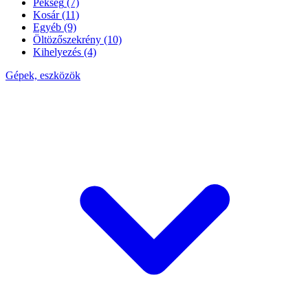
Pékség
(7)
Kosár
(11)
Egyéb
(9)
Öltözőszekrény
(10)
Kihelyezés
(4)
Gépek, eszközök