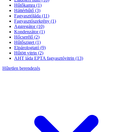
Hűtőkamra
(1)
Háttérhűtő
(3)
Fagyasztóláda
(11)
Fagyasztószekrény
(1)
Aggregátor
(10)
Kondenzátor
(1)
Hőcserélő
(2)
Hűtősziget
(1)
Elpárologtató
(9)
Hűtött vitrin
(2)
AHT láda EPTA fagyasztóvitrin
(13)
Hűtetlen berendezés