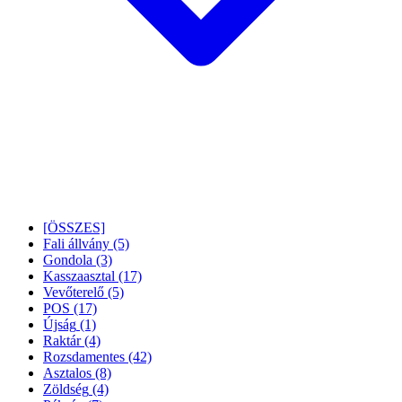
[ÖSSZES]
Fali állvány
(5)
Gondola
(3)
Kasszaasztal
(17)
Vevőterelő
(5)
POS
(17)
Újság
(1)
Raktár
(4)
Rozsdamentes
(42)
Asztalos
(8)
Zöldség
(4)