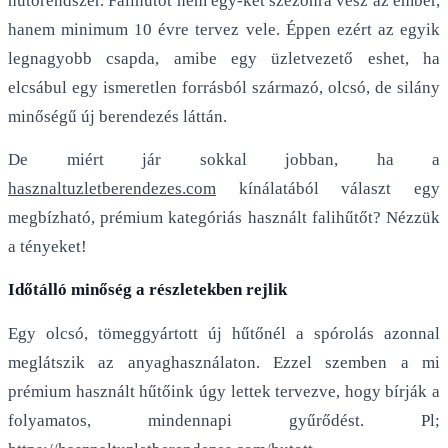
hűtőrendszer. Falihűtőt nem egy-két szezonra vesz az ember,
hanem minimum 10 évre tervez vele. Éppen ezért az egyik
legnagyobb csapda, amibe egy üzletvezető eshet, ha
elcsábul egy ismeretlen forrásból származó, olcsó, de silány
minőségű új berendezés láttán.
De miért jár sokkal jobban, ha a
hasznaltuzletberendezes.com
kínálatából választ egy
megbízható, prémium kategóriás használt falihűtőt? Nézzük
a tényeket!
Időtálló minőség a részletekben rejlik
Egy olcsó, tömeggyártott új hűtőnél a spórolás azonnal
meglátszik az anyaghasználaton. Ezzel szemben a mi
prémium használt hűtőink úgy lettek tervezve, hogy bírják a
folyamatos, mindennapi gyűrődést. Pl;