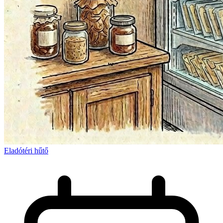
Eladótéri hűtő