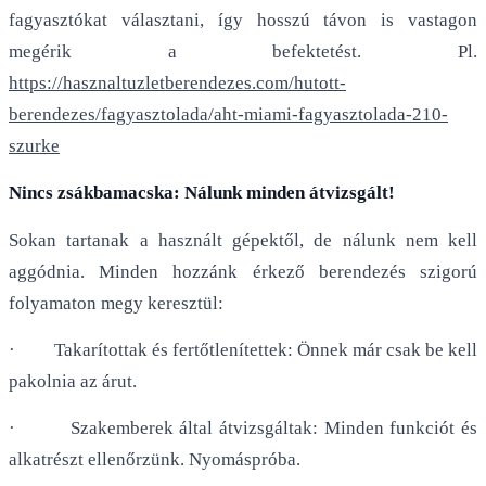
fagyasztókat választani, így hosszú távon is vastagon
megérik a befektetést. Pl.
https://hasznaltuzletberendezes.com/hutott-
berendezes/fagyasztolada/aht-miami-fagyasztolada-210-
szurke
Nincs zsákbamacska: Nálunk minden átvizsgált!
Sokan tartanak a használt gépektől, de nálunk nem kell
aggódnia. Minden hozzánk érkező berendezés szigorú
folyamaton megy keresztül:
· Takarítottak és fertőtlenítettek: Önnek már csak be kell
pakolnia az árut.
· Szakemberek által átvizsgáltak: Minden funkciót és
alkatrészt ellenőrzünk. Nyomáspróba.