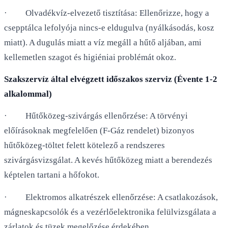
· Olvadékvíz-elvezető tisztítása: Ellenőrizze, hogy a
csepptálca lefolyója nincs-e eldugulva (nyálkásodás, kosz
miatt). A dugulás miatt a víz megáll a hűtő aljában, ami
kellemetlen szagot és higiéniai problémát okoz.
Szakszervíz által elvégzett időszakos szerviz (Évente 1-2
alkalommal)
· Hűtőközeg-szivárgás ellenőrzése: A törvényi
előírásoknak megfelelően (F-Gáz rendelet) bizonyos
hűtőközeg-töltet felett kötelező a rendszeres
szivárgásvizsgálat. A kevés hűtőközeg miatt a berendezés
képtelen tartani a hőfokot.
· Elektromos alkatrészek ellenőrzése: A csatlakozások,
mágneskapcsolók és a vezérlőelektronika felülvizsgálata a
zárlatok és tüzek megelőzése érdekében.