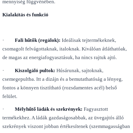
mennyiség függvénében.
Kialakítás és funkció
·
Fali hűtők (regálok):
Ideálisak tejtermékeknek,
csomagolt felvágottaknak, italoknak. Kiválóan átláthatóak,
de magas az energiafogyasztásuk, ha nincs rajtuk ajtó.
·
Kiszolgáló pultok:
Húsárunak, sajtoknak,
csemegepultba. Itt a dizájn és a bemutathatóság a lényeg,
fontos a könnyen tisztítható (rozsdamentes acél) belső
felület.
·
Mélyhűtő ládák és szekrények:
Fagyasztott
termékekhez. A ládák gazdaságosabbak, az üvegajtós álló
szekrények viszont jobban értékesítenek (szemmagasságban