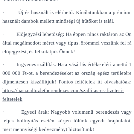
· Új és használt is elérhető: Kínálatunkban a prémium
használt darabok mellett minőségi új hűtőket is talál.
· Előjegyzési lehetőség: Ha éppen nincs raktáron az Ön
által megálmodott méret vagy típus, örömmel veszünk fel rá
előjegyzést, és felkutatjuk Önnek!
· Ingyenes szállítás: Ha a vásárlás értéke eléri a nettó 1
000 000 Ft-ot, a berendezéseket az ország egész területére
díjmentesen kiszállítjuk! Pontos feltételek itt olvashatóak:
https://hasznaltuzletberendezes.com/szallitas-es-fizetesi-
feltetelek
· Egyedi árak: Nagyobb volumenű berendezés vagy
teljes boltnyitás esetén kérjen tőlünk egyedi árajánlatot,
mert mennyiségi kedvezményt biztosítunk!