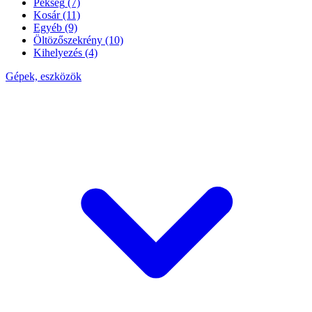
Pékség
(7)
Kosár
(11)
Egyéb
(9)
Öltözőszekrény
(10)
Kihelyezés
(4)
Gépek, eszközök