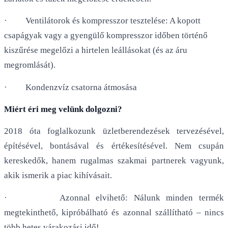
· Ventilátorok és kompresszor tesztelése: A kopott
csapágyak vagy a gyengülő kompresszor időben történő
kiszűrése megelőzi a hirtelen leállásokat (és az áru
megromlását).
· Kondenzvíz csatorna átmosása
Miért éri meg velünk dolgozni?
2018 óta foglalkozunk üzletberendezések tervezésével,
építésével, bontásával és értékesítésével. Nem csupán
kereskedők, hanem rugalmas szakmai partnerek vagyunk,
akik ismerik a piac kihívásait.
· Azonnal elvihető: Nálunk minden termék
megtekinthető, kipróbálható és azonnal szállítható – nincs
több hetes várakozási idő!