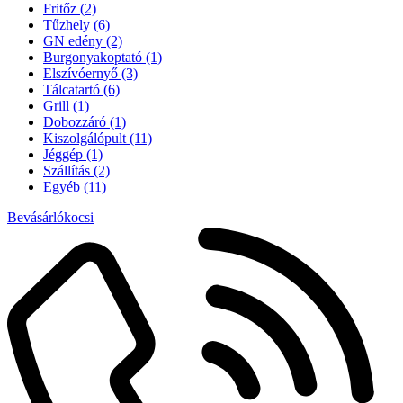
Fritőz
(2)
Tűzhely
(6)
GN edény
(2)
Burgonyakoptató
(1)
Elszívóernyő
(3)
Tálcatartó
(6)
Grill
(1)
Dobozzáró
(1)
Kiszolgálópult
(11)
Jéggép
(1)
Szállítás
(2)
Egyéb
(11)
Bevásárlókocsi