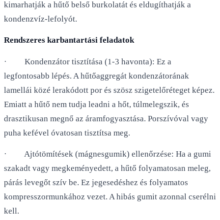
kimarhatják a hűtő belső burkolatát és eldugíthatják a
kondenzvíz-lefolyót.
Rendszeres karbantartási feladatok
· Kondenzátor tisztítása (1-3 havonta): Ez a
legfontosabb lépés. A hűtőaggregát kondenzátorának
lamellái közé lerakódott por és szösz szigetelőréteget képez.
Emiatt a hűtő nem tudja leadni a hőt, túlmelegszik, és
drasztikusan megnő az áramfogyasztása. Porszívóval vagy
puha kefével óvatosan tisztítsa meg.
· Ajtótömítések (mágnesgumik) ellenőrzése: Ha a gumi
szakadt vagy megkeményedett, a hűtő folyamatosan meleg,
párás levegőt szív be. Ez jegesedéshez és folyamatos
kompresszormunkához vezet. A hibás gumit azonnal cserélni
kell.