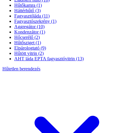
Hűtőkamra
(1)
Háttérhűtő
(3)
Fagyasztóláda
(11)
Fagyasztószekrény
(1)
Aggregátor
(10)
Kondenzátor
(1)
Hőcserélő
(2)
Hűtősziget
(1)
Elpárologtató
(9)
Hűtött vitrin
(2)
AHT láda EPTA fagyasztóvitrin
(13)
Hűtetlen berendezés