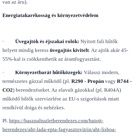
van az áru).
Energiatakarékosság és környezetvédelem
·
Üvegajtók és éjszakai rolók:
Nyitott fali hűtők
helyett mindig keress
üvegajtós kivitelt
. Az ajtók akár 45-
55%-kal is csökkenthetik az áramfogyasztást.
·
Környezetbarát hűtőközegek:
Válassz modern,
természetes gázzal működő (pl.
R290 - Propán
vagy
R744 -
CO2
) berendezéseket. Az elavult gázokkal (pl. R404A)
működő hűtők szervizelése az EU-s szigorítások miatt
rendkívül drága és nehézkes.
Pl.
https://hasznaltuzletberendezes.com/hutott-
berendezes/aht-lada-epta-fagyasztovitrin/aht-lisboa-