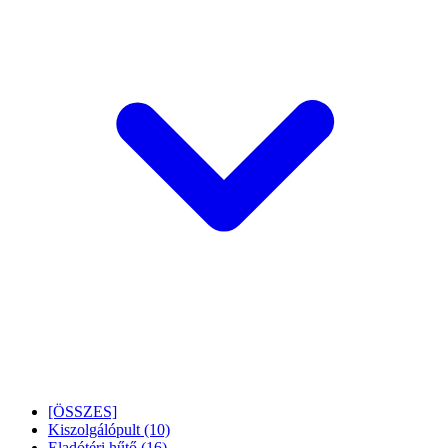
[ÖSSZES]
Kiszolgálópult
(10)
Eladótéri hűtő
(16)