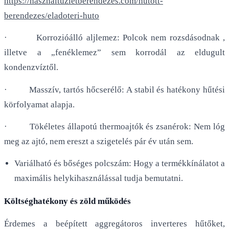
https://hasznaltuzletberendezes.com/hutott-
berendezes/eladoteri-huto
· Korrozióálló aljlemez: Polcok nem rozsdásodnak ,
illetve a „fenéklemez” sem korrodál az eldugult
kondenzvíztől.
· Masszív, tartós hőcserélő: A stabil és hatékony hűtési
körfolyamat alapja.
· Tökéletes állapotú thermoajtók és zsanérok: Nem lóg
meg az ajtó, nem ereszt a szigetelés pár év után sem.
Variálható és bőséges polcszám: Hogy a termékkínálatot a
maximális helykihasználással tudja bemutatni.
Költséghatékony és zöld működés
Érdemes a beépített aggregátoros inverteres hűtőket,