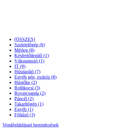
[ÖSSZES]
Szeletelőgép
(6)
Mérleg
(8)
Késfertőtlenítő
(1)
Vákuumozó
(1)
IT
(9)
Húsdaráló
(7)
Egyéb gép, eszköz
(8)
Hústőke
(2)
Rollikocsi
(3)
Rovarcsapda
(2)
Páncél
(2)
Takarítógép
(1)
Egyéb
(1)
Fóliázó
(3)
Vendéglátóipari berendezések