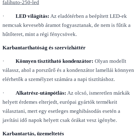
falihuto-250-led
·
LED világítás:
Az eladótérben a beépített LED-ek
nemcsak kevesebb áramot fogyasztanak, de nem is fűtik a
hűtőteret, mint a régi fénycsövek.
Karbantarthatóság és szervizháttér
·
Könnyen tisztítható kondenzátor:
Olyan modellt
válassz, ahol a porszűrő és a kondenzátor lamellái könnyen
elérhetők a személyzet számára a napi tisztításhoz.
·
Alkatrész-utánpótlás:
Az olcsó, ismeretlen márkák
helyett érdemes elterjedt, európai gyártók termékeit
választani, mert egy esetleges meghibásodás esetén a
javítási idő napok helyett csak órákat vesz igénybe.
Karbantartás, üzemeltetés