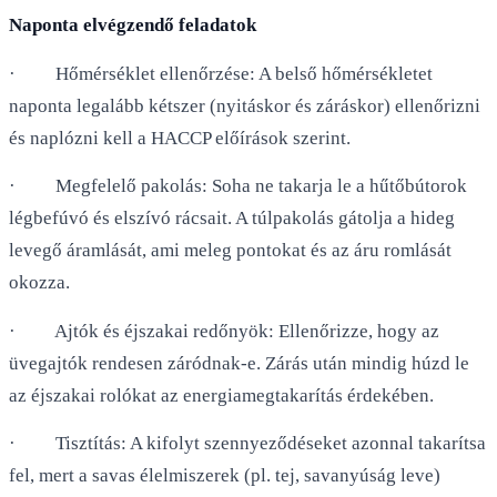
Naponta elvégzendő feladatok
· Hőmérséklet ellenőrzése: A belső hőmérsékletet
naponta legalább kétszer (nyitáskor és záráskor) ellenőrizni
és naplózni kell a HACCP előírások szerint.
· Megfelelő pakolás: Soha ne takarja le a hűtőbútorok
légbefúvó és elszívó rácsait. A túlpakolás gátolja a hideg
levegő áramlását, ami meleg pontokat és az áru romlását
okozza.
· Ajtók és éjszakai redőnyök: Ellenőrizze, hogy az
üvegajtók rendesen záródnak-e. Zárás után mindig húzd le
az éjszakai rolókat az energiamegtakarítás érdekében.
· Tisztítás: A kifolyt szennyeződéseket azonnal takarítsa
fel, mert a savas élelmiszerek (pl. tej, savanyúság leve)