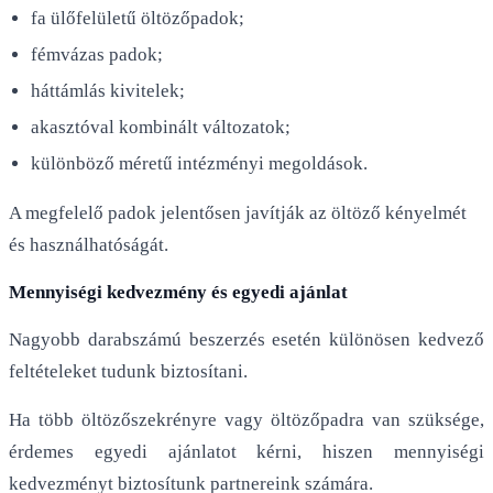
fa ülőfelületű öltözőpadok;
fémvázas padok;
háttámlás kivitelek;
akasztóval kombinált változatok;
különböző méretű intézményi megoldások.
A megfelelő padok jelentősen javítják az öltöző kényelmét
és használhatóságát.
Mennyiségi kedvezmény és egyedi ajánlat
Nagyobb darabszámú beszerzés esetén különösen kedvező
feltételeket tudunk biztosítani.
Ha több öltözőszekrényre vagy öltözőpadra van szüksége,
érdemes egyedi ajánlatot kérni, hiszen mennyiségi
kedvezményt biztosítunk partnereink számára.