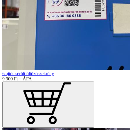
6 ajtós sérült öltözőszekrény
9 900 Ft + ÁFA