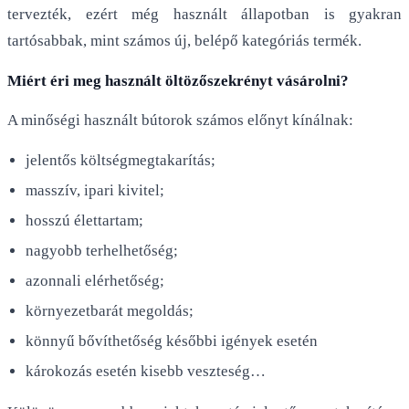
tervezték, ezért még használt állapotban is gyakran
tartósabbak, mint számos új, belépő kategóriás termék.
Miért éri meg használt öltözőszekrényt vásárolni?
A minőségi használt bútorok számos előnyt kínálnak:
jelentős költségmegtakarítás;
masszív, ipari kivitel;
hosszú élettartam;
nagyobb terhelhetőség;
azonnali elérhetőség;
környezetbarát megoldás;
könnyű bővíthetőség későbbi igények esetén
károkozás esetén kisebb veszteség…