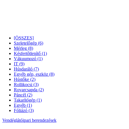
[ÖSSZES]
Szeletelőgép
(6)
Mérleg
(8)
Késfertőtlenítő
(1)
Vákuumozó
(1)
IT
(9)
Húsdaráló
(7)
Egyéb gép, eszköz
(8)
Hústőke
(2)
Rollikocsi
(3)
Rovarcsapda
(2)
Páncél
(2)
Takarítógép
(1)
Egyéb
(1)
Fóliázó
(3)
Vendéglátóipari berendezések