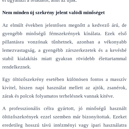
el ugyanazt a feladatot, amit az újak.
Nem minden új szekrény jelent valódi minőséget
Az elmúlt években jelentősen megnőtt a kedvező árú, de
gyengébb minőségű fémszekrények kínálata. Ezek első
pillantásra vonzónak tűnhetnek, azonban a vékonyabb
lemezvastagság, a gyengébb zárszerkezetek és a kevésbé
stabil kialakítás miatt gyakran rövidebb élettartammal
rendelkeznek.
Egy öltözőszekrény esetében különösen fontos a masszív
kivitel, hiszen napi használat mellett az ajtók, zsanérok,
zárak és polcok folyamatos terhelésnek vannak kitéve.
A professzionális célra gyártott, jó minőségű használt
öltözőszekrények ezzel szemben már bizonyítottak. Ezeket
eredetileg hosszú távú intézményi vagy ipari használatra