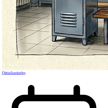
Öltözőszekrény