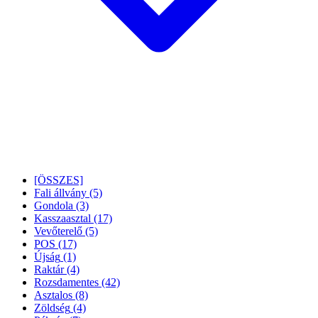
[ÖSSZES]
Fali állvány
(5)
Gondola
(3)
Kasszaasztal
(17)
Vevőterelő
(5)
POS
(17)
Újság
(1)
Raktár
(4)
Rozsdamentes
(42)
Asztalos
(8)
Zöldség
(4)