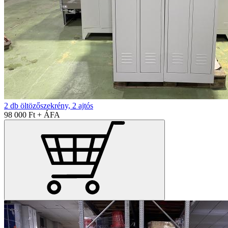
2 db öltözőszekrény, 2 ajtós
98 000 Ft + ÁFA