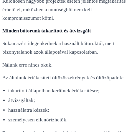
Különösen nagyobb projektek esetén jelentős megtakarítás
érhető el, miközben a minőségből nem kell
kompromisszumot kötni.
Minden bútorunk takarított és átvizsgált
Sokan azért idegenkednek a használt bútoroktól, mert
bizonytalanok azok állapotával kapcsolatban.
Nálunk erre nincs okuk.
Az általunk értékesített öltözőszekrények és öltözőpadok:
takarított állapotban kerülnek értékesítésre;
átvizsgáltak;
használatra készek;
személyesen ellenőrizhetők.