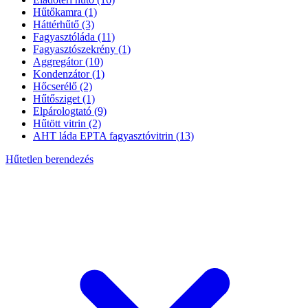
Hűtőkamra
(1)
Háttérhűtő
(3)
Fagyasztóláda
(11)
Fagyasztószekrény
(1)
Aggregátor
(10)
Kondenzátor
(1)
Hőcserélő
(2)
Hűtősziget
(1)
Elpárologtató
(9)
Hűtött vitrin
(2)
AHT láda EPTA fagyasztóvitrin
(13)
Hűtetlen berendezés