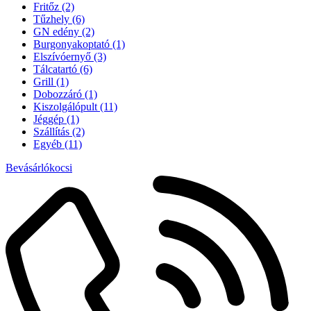
Fritőz
(2)
Tűzhely
(6)
GN edény
(2)
Burgonyakoptató
(1)
Elszívóernyő
(3)
Tálcatartó
(6)
Grill
(1)
Dobozzáró
(1)
Kiszolgálópult
(11)
Jéggép
(1)
Szállítás
(2)
Egyéb
(11)
Bevásárlókocsi