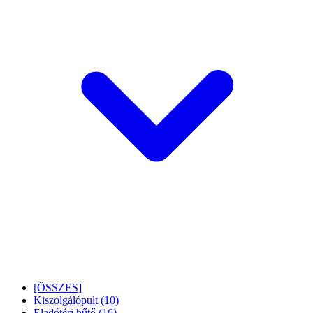
[ÖSSZES]
Kiszolgálópult
(10)
Eladótéri hűtő
(16)