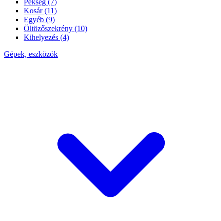
Pékség
(7)
Kosár
(11)
Egyéb
(9)
Öltözőszekrény
(10)
Kihelyezés
(4)
Gépek, eszközök