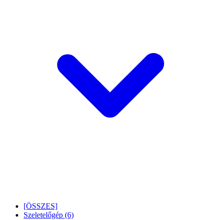
[ÖSSZES]
Szeletelőgép
(6)