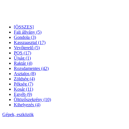
[ÖSSZES]
Fali állvány
(5)
Gondola
(3)
Kasszaasztal
(17)
Vevőterelő
(5)
POS
(17)
Újság
(1)
Raktár
(4)
Rozsdamentes
(42)
Asztalos
(8)
Zöldség
(4)
Pékség
(7)
Kosár
(11)
Egyéb
(9)
Öltözőszekrény
(10)
Kihelyezés
(4)
Gépek, eszközök