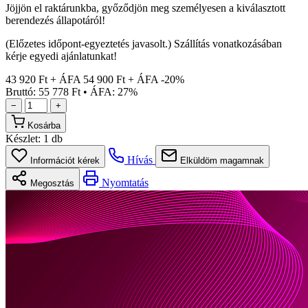
Jöjjön el raktárunkba, győződjön meg személyesen a kiválasztott
berendezés állapotáról!
(Előzetes időpont-egyeztetés javasolt.) Szállítás vonatkozásában
kérje egyedi ajánlatunkat!
43 920 Ft + ÁFA
54 900 Ft + ÁFA
-20%
Bruttó: 55 778 Ft
•
ÁFA: 27%
−
+
Kosárba
Készlet:
1 db
Hívás
Információt kérek
Elküldöm magamnak
Nyomtatás
Megosztás