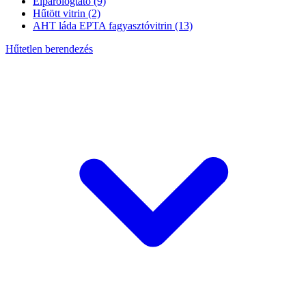
Elpárologtató
(9)
Hűtött vitrin
(2)
AHT láda EPTA fagyasztóvitrin
(13)
Hűtetlen berendezés