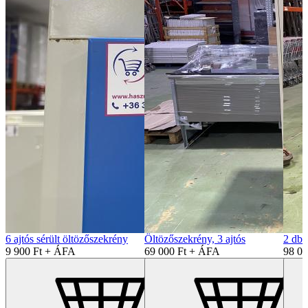
6 ajtós sérült öltözőszekrény
Öltözőszekrény, 3 ajtós
2 db 
9 900 Ft + ÁFA
69 000 Ft + ÁFA
98 0