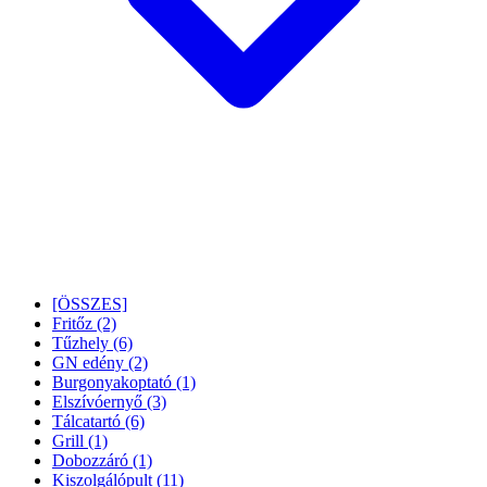
[ÖSSZES]
Fritőz
(2)
Tűzhely
(6)
GN edény
(2)
Burgonyakoptató
(1)
Elszívóernyő
(3)
Tálcatartó
(6)
Grill
(1)
Dobozzáró
(1)
Kiszolgálópult
(11)