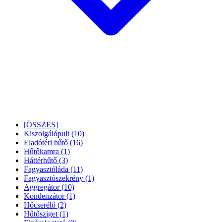
[ÖSSZES]
Kiszolgálópult
(10)
Eladótéri hűtő
(16)
Hűtőkamra
(1)
Háttérhűtő
(3)
Fagyasztóláda
(11)
Fagyasztószekrény
(1)
Aggregátor
(10)
Kondenzátor
(1)
Hőcserélő
(2)
Hűtősziget
(1)