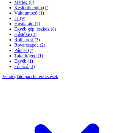
Mérleg
(8)
Késfertőtlenítő
(1)
Vákuumozó
(1)
IT
(9)
Húsdaráló
(7)
Egyéb gép, eszköz
(8)
Hústőke
(2)
Rollikocsi
(3)
Rovarcsapda
(2)
Páncél
(2)
Takarítógép
(1)
Egyéb
(1)
Fóliázó
(3)
Vendéglátóipari berendezések