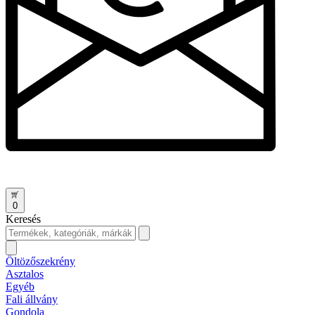
0
Keresés
Öltözőszekrény
Asztalos
Egyéb
Fali állvány
Gondola