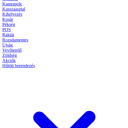
Kamrapolc
Kasszaasztal
Kihelyezés
Kosár
Pékség
POS
Raktár
Rozsdamentes
Újság
Vevőterelő
Zöldség
Akciók
Hűtött berendezés