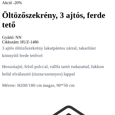
Akció
-20%
Öltözőszekrény, 3 ajtós, ferde
tető
Gyártó:
NN
Cikkszám:
HUZ-1486
3 ajtós öltözőszekrény lakatpántos zárral, takarítást
könnyítő ferde tetővel
Hosszúajtó, felső polccal, vállfa tartó rudazattal, fakkon
belül elválasztó (tiszta/szennyes) lappal
Mérete: H200/180 cm magas, 90*50 cm