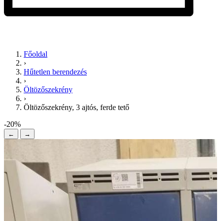
Főoldal
›
Hűtetlen berendezés
›
Öltözőszekrény
›
Öltözőszekrény, 3 ajtós, ferde tető
-20%
←
→