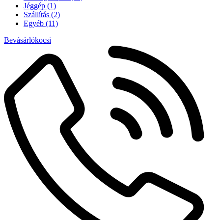
Jéggép
(1)
Szállítás
(2)
Egyéb
(11)
Bevásárlókocsi