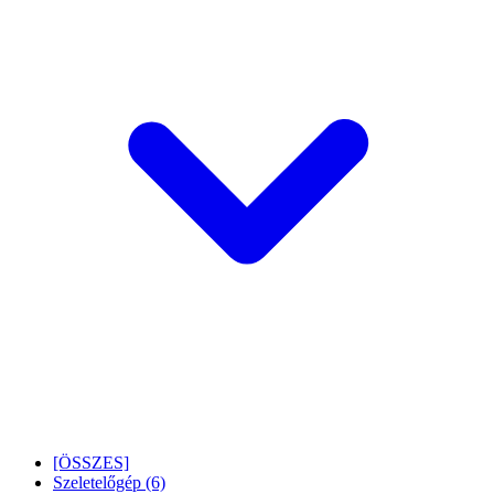
[ÖSSZES]
Szeletelőgép
(6)