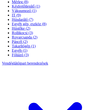
Mérleg
(8)
Késfertőtlenítő
(1)
Vákuumozó
(1)
IT
(9)
Húsdaráló
(7)
Egyéb gép, eszköz
(8)
Hústőke
(2)
Rollikocsi
(3)
Rovarcsapda
(2)
Páncél
(2)
Takarítógép
(1)
Egyéb
(1)
Fóliázó
(3)
Vendéglátóipari berendezések