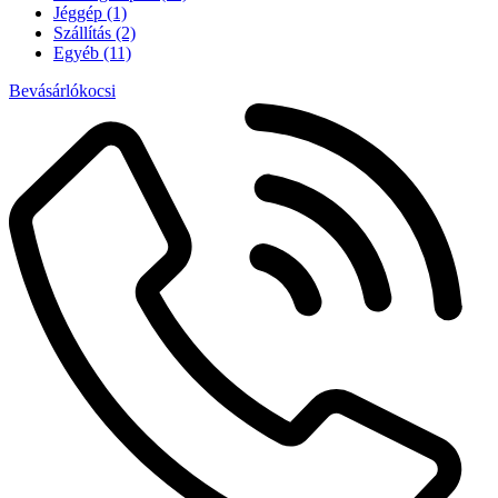
Jéggép
(1)
Szállítás
(2)
Egyéb
(11)
Bevásárlókocsi