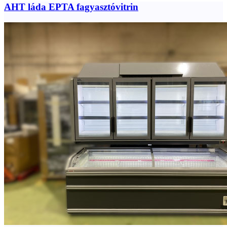
AHT láda EPTA fagyasztóvitrin