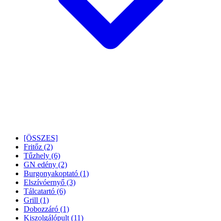
[ÖSSZES]
Fritőz
(2)
Tűzhely
(6)
GN edény
(2)
Burgonyakoptató
(1)
Elszívóernyő
(3)
Tálcatartó
(6)
Grill
(1)
Dobozzáró
(1)
Kiszolgálópult
(11)