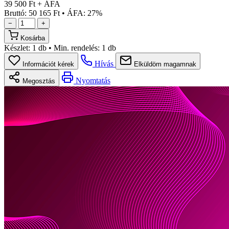
39 500 Ft + ÁFA
Bruttó: 50 165 Ft
•
ÁFA: 27%
−
+
Kosárba
Készlet:
1 db
•
Min. rendelés:
1 db
Hívás
Információt kérek
Elküldöm magamnak
Nyomtatás
Megosztás