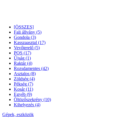
[ÖSSZES]
Fali állvány
(5)
Gondola
(3)
Kasszaasztal
(17)
Vevőterelő
(5)
POS
(17)
Újság
(1)
Raktár
(4)
Rozsdamentes
(42)
Asztalos
(8)
Zöldség
(4)
Pékség
(7)
Kosár
(11)
Egyéb
(9)
Öltözőszekrény
(10)
Kihelyezés
(4)
Gépek, eszközök