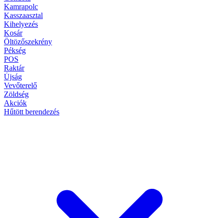
Kamrapolc
Kasszaasztal
Kihelyezés
Kosár
Öltözőszekrény
Pékség
POS
Raktár
Újság
Vevőterelő
Zöldség
Akciók
Hűtött berendezés