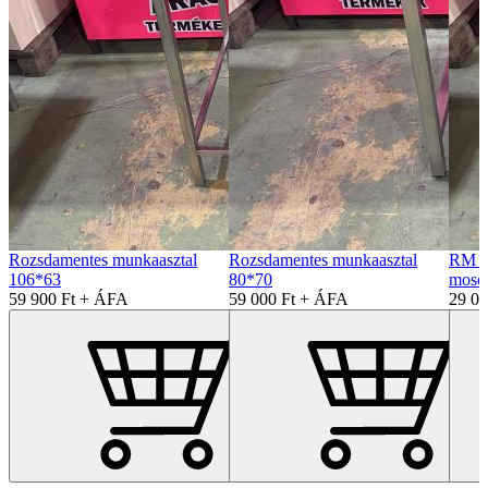
Rozsdamentes munkaasztal
Rozsdamentes munkaasztal
RM h
106*63
80*70
moso
59 900 Ft + ÁFA
59 000 Ft + ÁFA
29 0