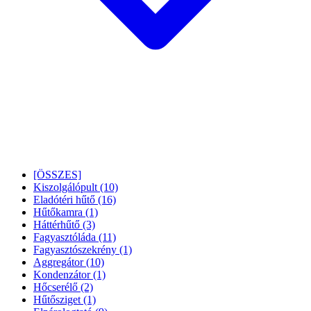
[ÖSSZES]
Kiszolgálópult
(10)
Eladótéri hűtő
(16)
Hűtőkamra
(1)
Háttérhűtő
(3)
Fagyasztóláda
(11)
Fagyasztószekrény
(1)
Aggregátor
(10)
Kondenzátor
(1)
Hőcserélő
(2)
Hűtősziget
(1)