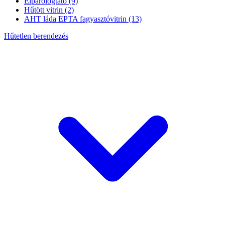
Elpárologtató
(9)
Hűtött vitrin
(2)
AHT láda EPTA fagyasztóvitrin
(13)
Hűtetlen berendezés