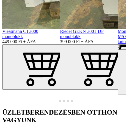
Viessmann CT3000
Riedel GEKN 3001-DF
Mono
monoblokk
monoblokk
MSB1
449 000 Ft + ÁFA
399 000 Ft + ÁFA
tarto
289 
ÜZLETBERENDEZÉSBEN OTTHON
VAGYUNK