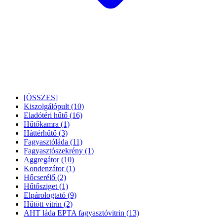
[ÖSSZES]
Kiszolgálópult
(10)
Eladótéri hűtő
(16)
Hűtőkamra
(1)
Háttérhűtő
(3)
Fagyasztóláda
(11)
Fagyasztószekrény
(1)
Aggregátor
(10)
Kondenzátor
(1)
Hőcserélő
(2)
Hűtősziget
(1)
Elpárologtató
(9)
Hűtött vitrin
(2)
AHT láda EPTA fagyasztóvitrin
(13)