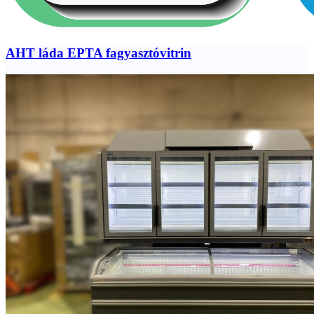
AHT láda EPTA fagyasztóvitrin