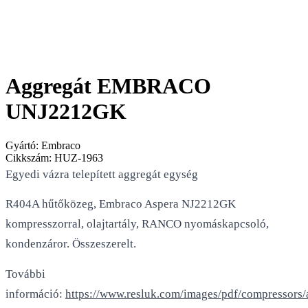
Aggregát EMBRACO
UNJ2212GK
Gyártó:
Embraco
Cikkszám:
HUZ-1963
Egyedi vázra telepített aggregát egység
R404A hűtőközeg, Embraco Aspera NJ2212GK
kompresszorral, olajtartály, RANCO nyomáskapcsoló,
kondenzáror. Összeszerelt.
További
információ:
https://www.resluk.com/images/pdf/compressors/