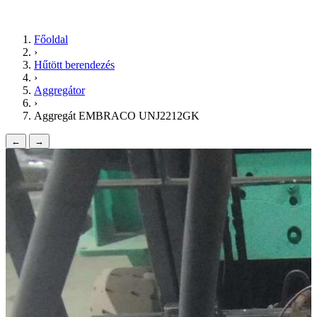
Főoldal
›
Hűtött berendezés
›
Aggregátor
›
Aggregát EMBRACO UNJ2212GK
←
→