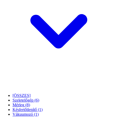
[ÖSSZES]
Szeletelőgép
(6)
Mérleg
(8)
Késfertőtlenítő
(1)
Vákuumozó
(1)