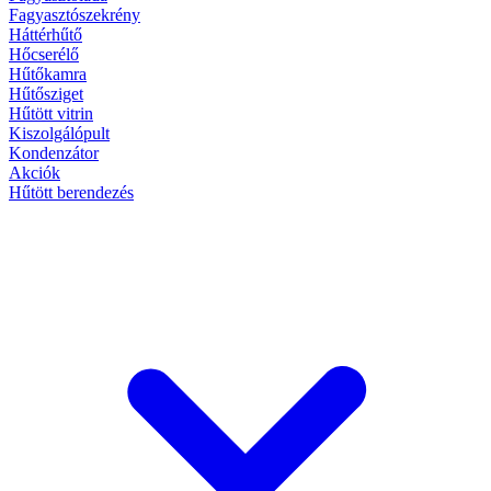
Fagyasztószekrény
Háttérhűtő
Hőcserélő
Hűtőkamra
Hűtősziget
Hűtött vitrin
Kiszolgálópult
Kondenzátor
Akciók
Hűtött berendezés