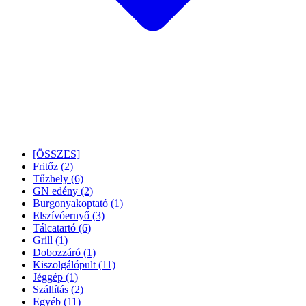
[ÖSSZES]
Fritőz
(2)
Tűzhely
(6)
GN edény
(2)
Burgonyakoptató
(1)
Elszívóernyő
(3)
Tálcatartó
(6)
Grill
(1)
Dobozzáró
(1)
Kiszolgálópult
(11)
Jéggép
(1)
Szállítás
(2)
Egyéb
(11)