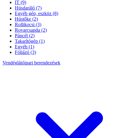
IT
(9)
Húsdaráló
(7)
Egyéb gép, eszköz
(8)
Hústőke
(2)
Rollikocsi
(3)
Rovarcsapda
(2)
Páncél
(2)
Takarítógép
(1)
Egyéb
(1)
Fóliázó
(3)
Vendéglátóipari berendezések