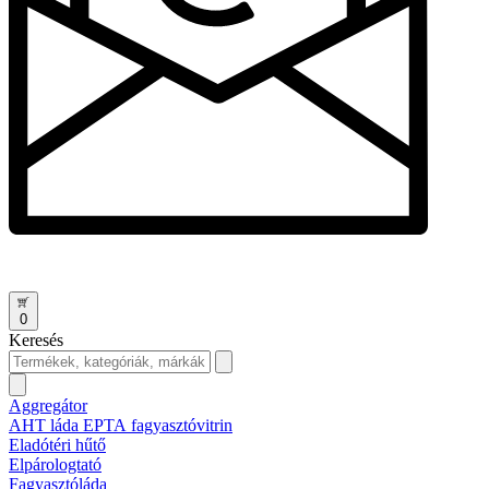
0
Keresés
Aggregátor
AHT láda EPTA fagyasztóvitrin
Eladótéri hűtő
Elpárologtató
Fagyasztóláda