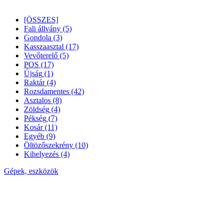
[ÖSSZES]
Fali állvány
(5)
Gondola
(3)
Kasszaasztal
(17)
Vevőterelő
(5)
POS
(17)
Újság
(1)
Raktár
(4)
Rozsdamentes
(42)
Asztalos
(8)
Zöldség
(4)
Pékség
(7)
Kosár
(11)
Egyéb
(9)
Öltözőszekrény
(10)
Kihelyezés
(4)
Gépek, eszközök