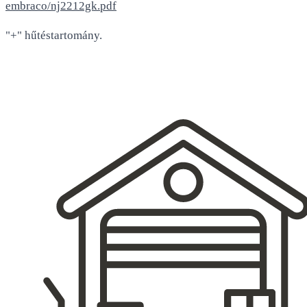
embraco/nj2212gk.pdf
"+" hűtéstartomány.