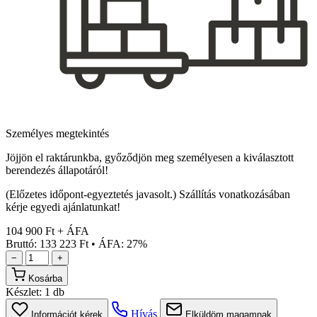
Személyes megtekintés
Jöjjön el raktárunkba, győződjön meg személyesen a kiválasztott
berendezés állapotáról!
(Előzetes időpont-egyeztetés javasolt.) Szállítás vonatkozásában
kérje egyedi ajánlatunkat!
104 900 Ft + ÁFA
Bruttó: 133 223 Ft
•
ÁFA: 27%
−
+
Kosárba
Készlet:
1 db
Hívás
Információt kérek
Elküldöm magamnak