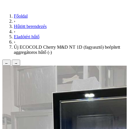
Főoldal
›
Hűtött berendezés
›
Eladótéri hűtő
›
Új ECOCOLD Cherry M&D NT 1D (fagyasztó) beépített
aggregátoros hűtő (-)
←
→