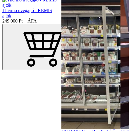
Thermo üvegajtó - REMIS
ajtók
249 000 Ft + ÁFA