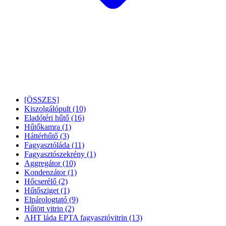
[ÖSSZES]
Kiszolgálópult
(10)
Eladótéri hűtő
(16)
Hűtőkamra
(1)
Háttérhűtő
(3)
Fagyasztóláda
(11)
Fagyasztószekrény
(1)
Aggregátor
(10)
Kondenzátor
(1)
Hőcserélő
(2)
Hűtősziget
(1)
Elpárologtató
(9)
Hűtött vitrin
(2)
AHT láda EPTA fagyasztóvitrin
(13)