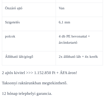
Önzáró ajtó
Van
Szigetelés
6,1 mm
polcok
4 db PE bevonattal +
árcímketartó
Állítható láb/görgő
2x állítható láb + 4x kerék
2 ajtós kivitel >>> 1.152.850 Ft + ÁFA áron!
Taksonyi raktárunkban megtekinthető.
12 hónap telephelyi garancia.