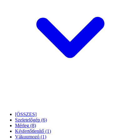
[ÖSSZES]
Szeletelőgép
(6)
Mérleg
(8)
Késfertőtlenítő
(1)
Vákuumozó
(1)