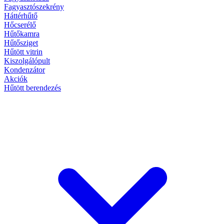
Fagyasztószekrény
Háttérhűtő
Hőcserélő
Hűtőkamra
Hűtősziget
Hűtött vitrin
Kiszolgálópult
Kondenzátor
Akciók
Hűtött berendezés