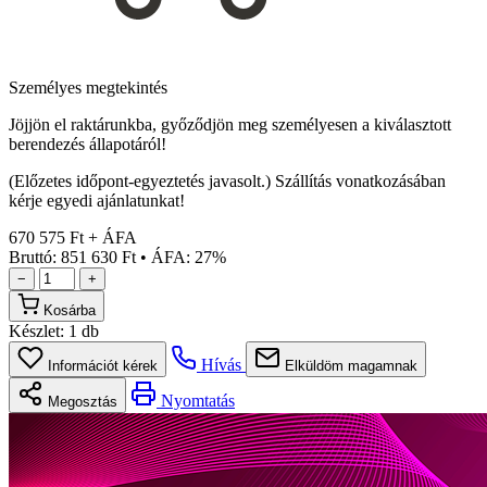
Személyes megtekintés
Jöjjön el raktárunkba, győződjön meg személyesen a kiválasztott
berendezés állapotáról!
(Előzetes időpont-egyeztetés javasolt.) Szállítás vonatkozásában
kérje egyedi ajánlatunkat!
670 575 Ft + ÁFA
Bruttó: 851 630 Ft
•
ÁFA: 27%
−
+
Kosárba
Készlet:
1 db
Hívás
Információt kérek
Elküldöm magamnak
Nyomtatás
Megosztás