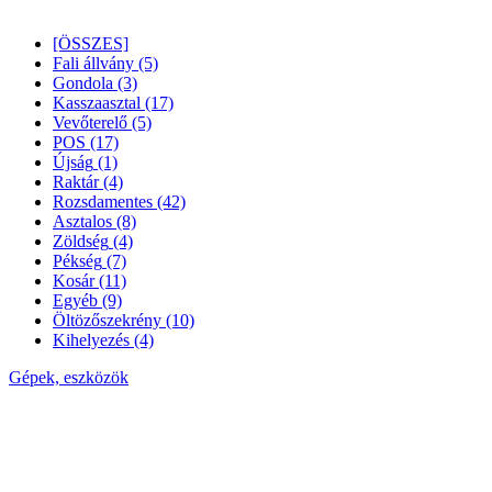
[ÖSSZES]
Fali állvány
(5)
Gondola
(3)
Kasszaasztal
(17)
Vevőterelő
(5)
POS
(17)
Újság
(1)
Raktár
(4)
Rozsdamentes
(42)
Asztalos
(8)
Zöldség
(4)
Pékség
(7)
Kosár
(11)
Egyéb
(9)
Öltözőszekrény
(10)
Kihelyezés
(4)
Gépek, eszközök