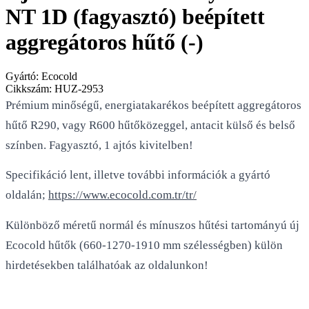
NT 1D (fagyasztó) beépített
aggregátoros hűtő (-)
Gyártó:
Ecocold
Cikkszám:
HUZ-2953
Prémium minőségű, energiatakarékos beépített aggregátoros
hűtő R290, vagy R600 hűtőközeggel, antacit külső és belső
színben. Fagyasztó, 1 ajtós kivitelben!
Specifikáció lent, illetve további információk a gyártó
oldalán;
https://www.ecocold.com.tr/tr/
Különböző méretű normál és mínuszos hűtési tartományú új
Ecocold hűtők (660-1270-1910 mm szélességben) külön
hirdetésekben találhatóak az oldalunkon!