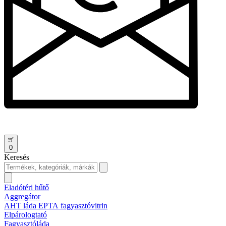
0
Keresés
Eladótéri hűtő
Aggregátor
AHT láda EPTA fagyasztóvitrin
Elpárologtató
Fagyasztóláda