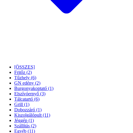
[ÖSSZES]
Fritőz
(2)
Tűzhely
(6)
GN edény
(2)
Burgonyakoptató
(1)
Elszívóernyő
(3)
Tálcatartó
(6)
Grill
(1)
Dobozzáró
(1)
Kiszolgálópult
(11)
Jéggép
(1)
Szállítás
(2)
Egyéb
(11)