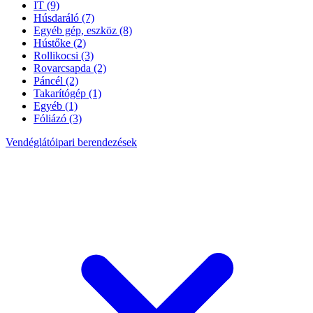
IT
(9)
Húsdaráló
(7)
Egyéb gép, eszköz
(8)
Hústőke
(2)
Rollikocsi
(3)
Rovarcsapda
(2)
Páncél
(2)
Takarítógép
(1)
Egyéb
(1)
Fóliázó
(3)
Vendéglátóipari berendezések