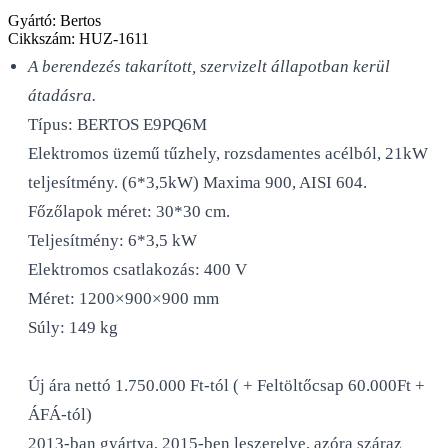
Gyártó:
Bertos
Cikkszám:
HUZ-1611
A berendezés takarított, szervizelt állapotban kerül
átadásra.
Típus: BERTOS E9PQ6M
Elektromos üzemű tűzhely, rozsdamentes acélból, 21kW
teljesítmény. (6*3,5kW) Maxima 900, AISI 604.
Főzőlapok méret: 30*30 cm.
Teljesítmény: 6*3,5 kW
Elektromos csatlakozás: 400 V
Méret: 1200×900×900 mm
Súly: 149 kg
Új ára nettó 1.750.000 Ft-tól ( + Feltöltőcsap 60.000Ft +
ÁFÁ-tól)
2013-ban gyártva, 2015-ben leszerelve, azóra száraz