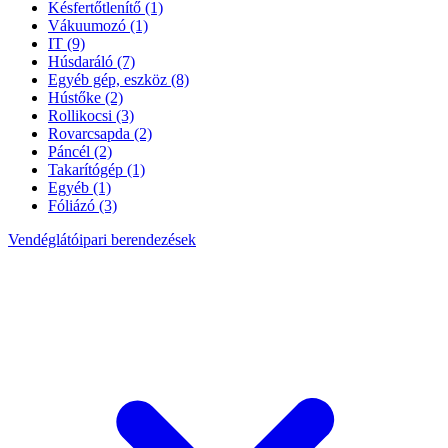
Késfertőtlenítő
(1)
Vákuumozó
(1)
IT
(9)
Húsdaráló
(7)
Egyéb gép, eszköz
(8)
Hústőke
(2)
Rollikocsi
(3)
Rovarcsapda
(2)
Páncél
(2)
Takarítógép
(1)
Egyéb
(1)
Fóliázó
(3)
Vendéglátóipari berendezések