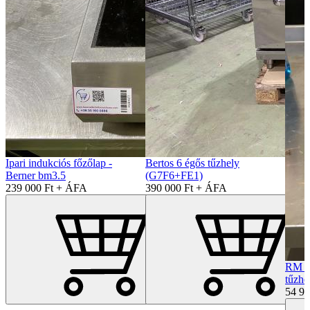
Ipari indukciós főzőlap -
Bertos 6 égős tűzhely
Berner bm3.5
(G7F6+FE1)
239 000 Ft + ÁFA
390 000 Ft + ÁFA
RM Ga
tűzhe
54 9