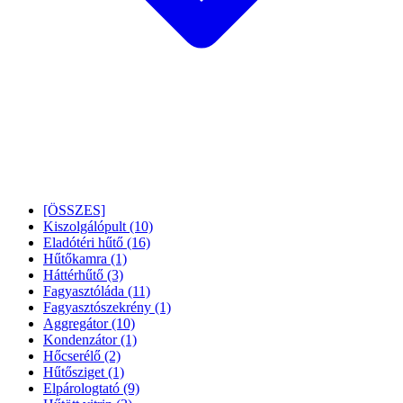
[ÖSSZES]
Kiszolgálópult
(10)
Eladótéri hűtő
(16)
Hűtőkamra
(1)
Háttérhűtő
(3)
Fagyasztóláda
(11)
Fagyasztószekrény
(1)
Aggregátor
(10)
Kondenzátor
(1)
Hőcserélő
(2)
Hűtősziget
(1)
Elpárologtató
(9)