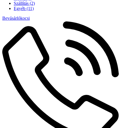
Szállítás
(2)
Egyéb
(11)
Bevásárlókocsi