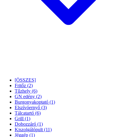
[ÖSSZES]
Fritőz
(2)
Tűzhely
(6)
GN edény
(2)
Burgonyakoptató
(1)
Elszívóernyő
(3)
Tálcatartó
(6)
Grill
(1)
Dobozzáró
(1)
Kiszolgálópult
(11)
Jéggép
(1)