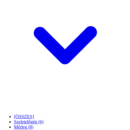
[ÖSSZES]
Szeletelőgép
(6)
Mérleg
(8)