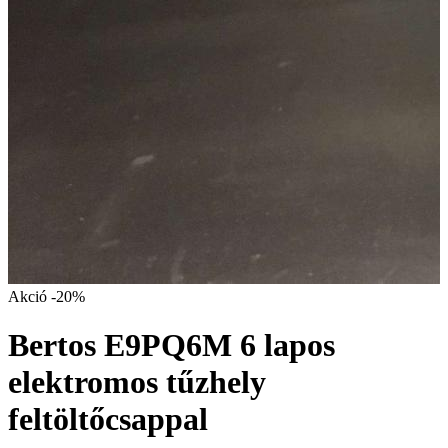
Akció
-20%
Bertos E9PQ6M 6 lapos
elektromos tűzhely
feltöltőcsappal