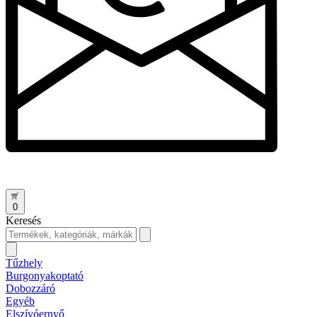
0
Keresés
Tűzhely
Burgonyakoptató
Dobozzáró
Egyéb
Elszívóernyő