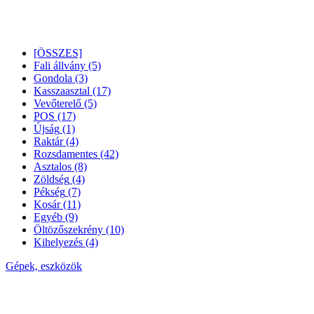
[ÖSSZES]
Fali állvány
(5)
Gondola
(3)
Kasszaasztal
(17)
Vevőterelő
(5)
POS
(17)
Újság
(1)
Raktár
(4)
Rozsdamentes
(42)
Asztalos
(8)
Zöldség
(4)
Pékség
(7)
Kosár
(11)
Egyéb
(9)
Öltözőszekrény
(10)
Kihelyezés
(4)
Gépek, eszközök