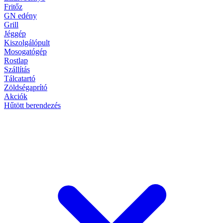
Fritőz
GN edény
Grill
Jéggép
Kiszolgálópult
Mosogatógép
Rostlap
Szállítás
Tálcatartó
Zöldségaprító
Akciók
Hűtött berendezés