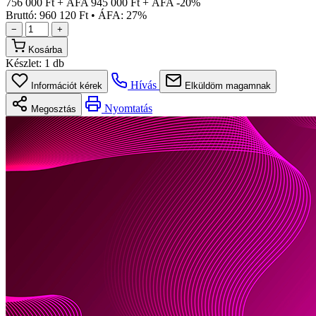
756 000 Ft + ÁFA
945 000 Ft + ÁFA
-20%
Bruttó: 960 120 Ft
•
ÁFA: 27%
−
+
Kosárba
Készlet:
1 db
Hívás
Információt kérek
Elküldöm magamnak
Nyomtatás
Megosztás