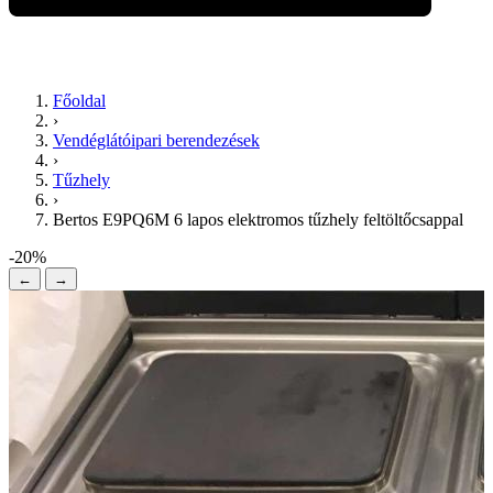
Főoldal
›
Vendéglátóipari berendezések
›
Tűzhely
›
Bertos E9PQ6M 6 lapos elektromos tűzhely feltöltőcsappal
-20%
←
→