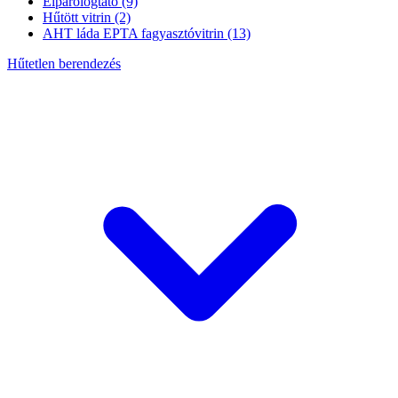
Elpárologtató
(9)
Hűtött vitrin
(2)
AHT láda EPTA fagyasztóvitrin
(13)
Hűtetlen berendezés