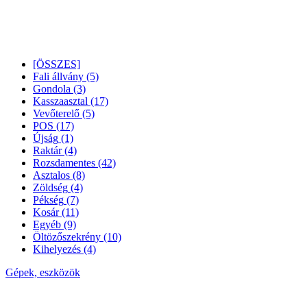
[ÖSSZES]
Fali állvány
(5)
Gondola
(3)
Kasszaasztal
(17)
Vevőterelő
(5)
POS
(17)
Újság
(1)
Raktár
(4)
Rozsdamentes
(42)
Asztalos
(8)
Zöldség
(4)
Pékség
(7)
Kosár
(11)
Egyéb
(9)
Öltözőszekrény
(10)
Kihelyezés
(4)
Gépek, eszközök