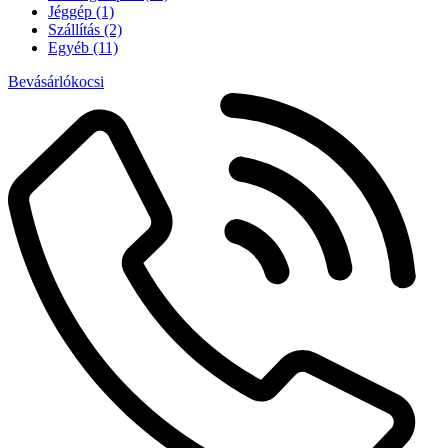
Jéggép
(1)
Szállítás
(2)
Egyéb
(11)
Bevásárlókocsi