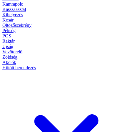
Kamrapolc
Kasszaasztal
Kihelyezés
Kosár
Öltözőszekrény
Pékség
POS
Raktár
Újság
Vevőterelő
Zöldség
Akciók
Hűtött berendezés