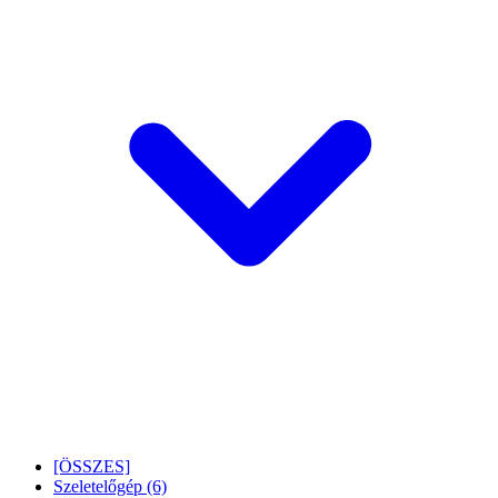
[ÖSSZES]
Szeletelőgép
(6)