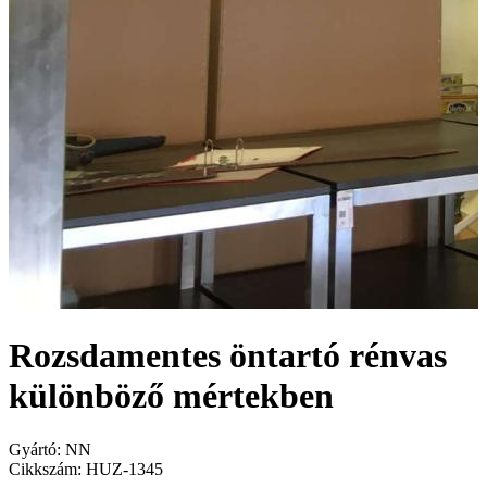
Rozsdamentes öntartó rénvas
különböző mértekben
Gyártó:
NN
Cikkszám:
HUZ-1345