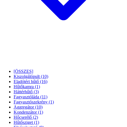
[ÖSSZES]
Kiszolgálópult
(10)
Eladótéri hűtő
(16)
Hűtőkamra
(1)
Háttérhűtő
(3)
Fagyasztóláda
(11)
Fagyasztószekrény
(1)
Aggregátor
(10)
Kondenzátor
(1)
Hőcserélő
(2)
Hűtősziget
(1)