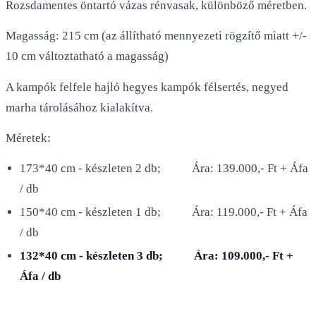
Rozsdamentes öntartó vázas rénvasak, különböző méretben.
Magasság: 215 cm (az állítható mennyezeti rögzítő miatt +/-
10 cm változtatható a magasság)
A kampók felfele hajló hegyes kampók félsertés, negyed
marha tárolásához kialakítva.
Méretek:
173*40 cm - készleten 2 db; Ára: 139.000,- Ft + Áfa
/ db
150*40 cm - készleten 1 db; Ára: 119.000,- Ft + Áfa
/ db
132*40 cm - készleten 3 db; Ára: 109.000,- Ft +
Áfa / db