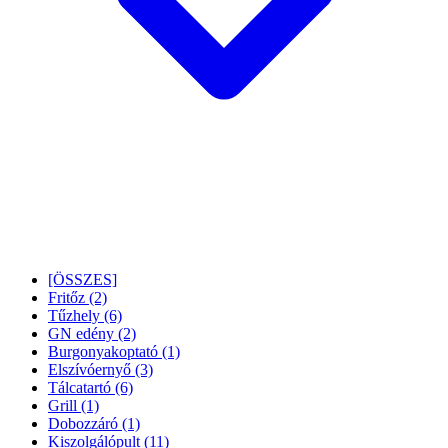
[ÖSSZES]
Fritőz
(2)
Tűzhely
(6)
GN edény
(2)
Burgonyakoptató
(1)
Elszívóernyő
(3)
Tálcatartó
(6)
Grill
(1)
Dobozzáró
(1)
Kiszolgálópult
(11)