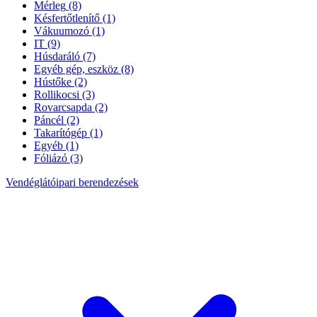
Mérleg
(8)
Késfertőtlenítő
(1)
Vákuumozó
(1)
IT
(9)
Húsdaráló
(7)
Egyéb gép, eszköz
(8)
Hústőke
(2)
Rollikocsi
(3)
Rovarcsapda
(2)
Páncél
(2)
Takarítógép
(1)
Egyéb
(1)
Fóliázó
(3)
Vendéglátóipari berendezések