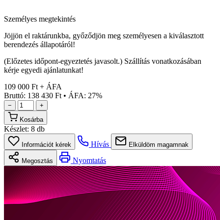
Személyes megtekintés
Jöjjön el raktárunkba, győződjön meg személyesen a kiválasztott
berendezés állapotáról!
(Előzetes időpont-egyeztetés javasolt.) Szállítás vonatkozásában
kérje egyedi ajánlatunkat!
109 000 Ft + ÁFA
Bruttó: 138 430 Ft
•
ÁFA: 27%
−
+
Kosárba
Készlet:
8 db
Hívás
Információt kérek
Elküldöm magamnak
Nyomtatás
Megosztás