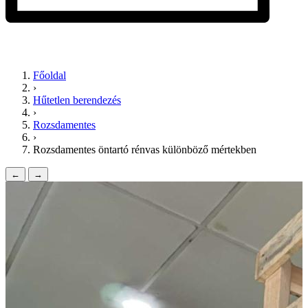
Főoldal
›
Hűtetlen berendezés
›
Rozsdamentes
›
Rozsdamentes öntartó rénvas különböző mértekben
←
→