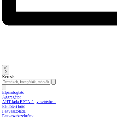
0
Keresés
Elpárologtató
Aggregátor
AHT láda EPTA fagyasztóvitrin
Eladótéri hűtő
Fagyasztóláda
Fagyasztószekrény