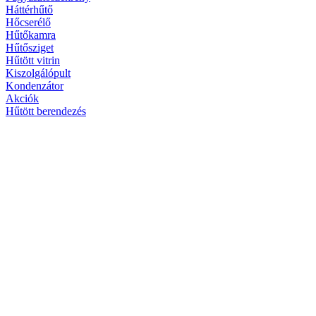
Háttérhűtő
Hőcserélő
Hűtőkamra
Hűtősziget
Hűtött vitrin
Kiszolgálópult
Kondenzátor
Akciók
Hűtött berendezés