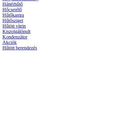
Háttérhűtő
Hőcserélő
Hűtőkamra
Hűtősziget
Hűtött vitrin
Kiszolgálópult
Kondenzátor
Akciók
Hűtött berendezés