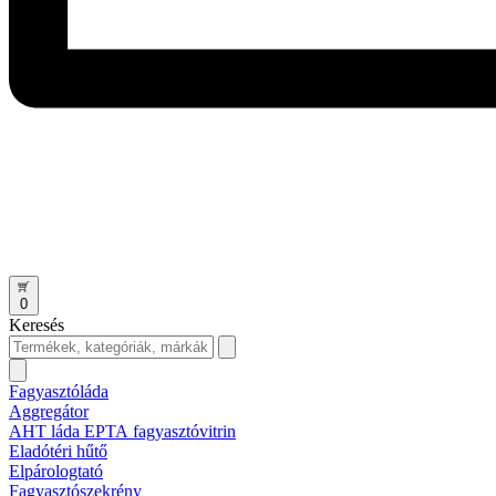
0
Keresés
Fagyasztóláda
Aggregátor
AHT láda EPTA fagyasztóvitrin
Eladótéri hűtő
Elpárologtató
Fagyasztószekrény